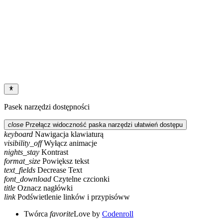
Poprzedni artykuł
Dzień Ratownictwa Medycznego.
Następny artykuł
Bezpłatne badania
Pasek narzędzi dostępności
close
Przełącz widoczność paska narzędzi ułatwień dostępu
keyboard
Nawigacja klawiaturą
visibility_off
Wyłącz animacje
nights_stay
Kontrast
format_size
Powiększ tekst
text_fields
Decrease Text
font_download
Czytelne czcionki
title
Oznacz nagłówki
link
Podświetlenie linków i przypisóww
Twórca
favorite
Love
by
Codenroll