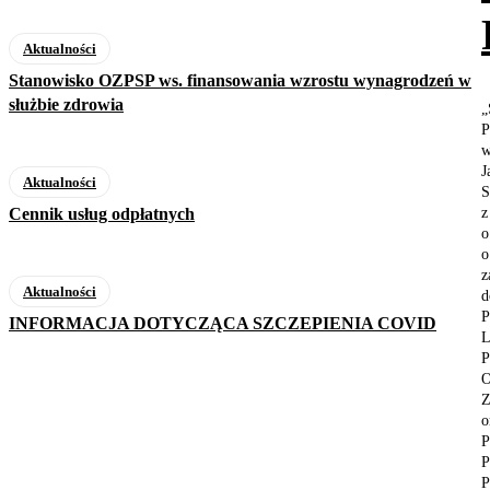
Aktualności
Stanowisko OZPSP ws. finansowania wzrostu wynagrodzeń w
służbie zdrowia
„
P
J
Aktualności
S
Cennik usług odpłatnych
z
o
o
z
Aktualności
d
P
INFORMACJA DOTYCZĄCA SZCZEPIENIA COVID
L
P
O
Z
o
P
P
P