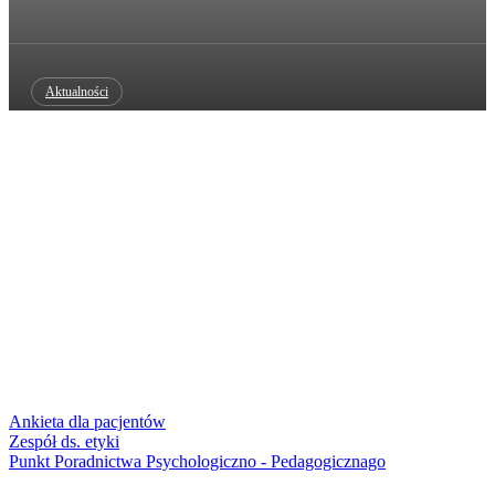
Aktualności
List otwarty ws. ASDK
Aktualności
„Szpital Powiatowy w Jarocinie” Sp. z o.o. zatrudni lekarza/lekarkę na
stanowisko Kierownik Oddziału Dziecięcego
Aktualności
Stanowisko OZPSP ws. finansowania wzrostu wynagrodzeń w służbie
zdrowia
Aktualności
Cennik usług odpłatnych
Ankieta dla pacjentów
Zespół ds. etyki
Punkt Poradnictwa Psychologiczno - Pedagogicznago