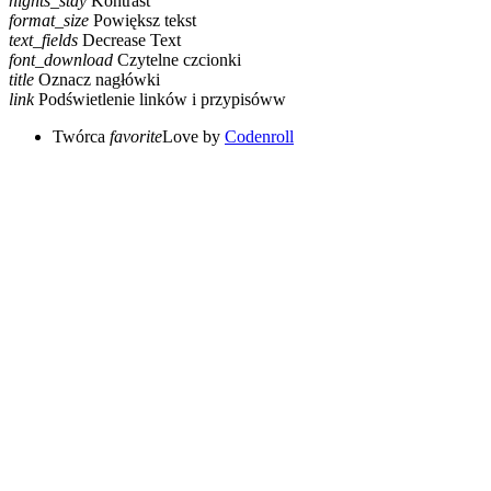
nights_stay
Kontrast
format_size
Powiększ tekst
text_fields
Decrease Text
font_download
Czytelne czcionki
title
Oznacz nagłówki
link
Podświetlenie linków i przypisóww
Twórca
favorite
Love
by
Codenroll