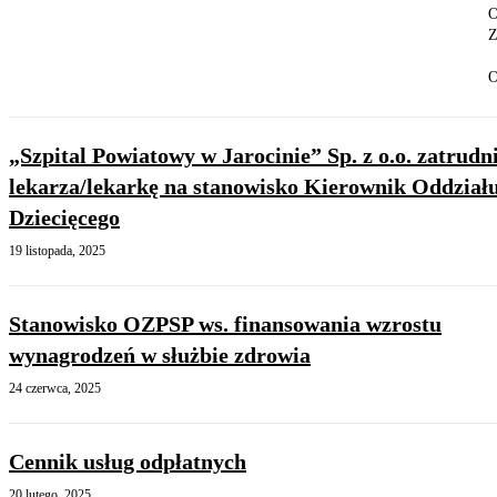
O
Z
O
„Szpital Powiatowy w Jarocinie” Sp. z o.o. zatrudn
lekarza/lekarkę na stanowisko Kierownik Oddział
Dziecięcego
19 listopada, 2025
Stanowisko OZPSP ws. finansowania wzrostu
wynagrodzeń w służbie zdrowia
24 czerwca, 2025
Cennik usług odpłatnych
20 lutego, 2025