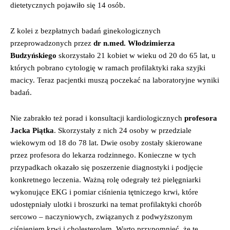
dietetycznych pojawiło się 14 osób.
Z kolei z bezpłatnych badań ginekologicznych
przeprowadzonych przez
dr n.med. Włodzimierza
Budzyńskiego
skorzystało 21 kobiet w wieku od 20 do 65 lat, u
których pobrano cytologię w ramach profilaktyki raka szyjki
macicy. Teraz pacjentki muszą poczekać na laboratoryjne wyniki
badań.
Nie zabrakło też porad i konsultacji kardiologicznych
profesora
Jacka Piątka
. Skorzystały z nich 24 osoby w przedziale
wiekowym od 18 do 78 lat. Dwie osoby zostały skierowane
przez profesora do lekarza rodzinnego. Konieczne w tych
przypadkach okazało się poszerzenie diagnostyki i podjęcie
konkretnego leczenia. Ważną rolę odegrały też pielęgniarki
wykonujące EKG i pomiar ciśnienia tętniczego krwi, które
udostępniały ulotki i broszurki na temat profilaktyki chorób
sercowo – naczyniowych, związanych z podwyższonym
ciśnieniem krwi i cholesterolem. Warto przypomnieć, że te