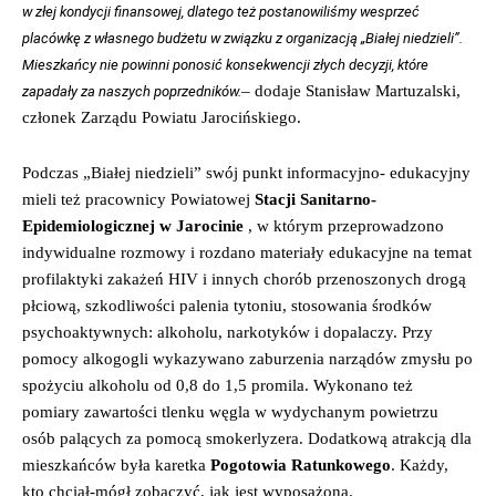
w złej kondycji finansowej, dlatego też postanowiliśmy wesprzeć
placówkę z własnego budżetu w związku z organizacją „Białej niedzieli”.
Mieszkańcy nie powinni ponosić konsekwencji złych decyzji, które
– dodaje Stanisław Martuzalski,
zapadały za naszych poprzedników.
członek Zarządu Powiatu Jarocińskiego.
Podczas „Białej niedzieli” swój punkt informacyjno- edukacyjny
mieli też pracownicy Powiatowej
Stacji Sanitarno-
Epidemiologicznej w Jarocinie
, w którym przeprowadzono
indywidualne rozmowy i rozdano materiały edukacyjne na temat
profilaktyki zakażeń HIV i innych chorób przenoszonych drogą
płciową, szkodliwości palenia tytoniu, stosowania środków
psychoaktywnych: alkoholu, narkotyków i dopalaczy. Przy
pomocy alkogogli wykazywano zaburzenia narządów zmysłu po
spożyciu alkoholu od 0,8 do 1,5 promila. Wykonano też
pomiary zawartości tlenku węgla w wydychanym powietrzu
osób palących za pomocą smokerlyzera. Dodatkową atrakcją dla
mieszkańców była karetka
Pogotowia Ratunkowego
. Każdy,
kto chciał-mógł zobaczyć, jak jest wyposażona.