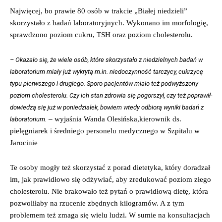
Najwięcej, bo prawie 80 osób w trakcie „Białej niedzieli”
skorzystało z badań laboratoryjnych. Wykonano im morfologię,
sprawdzono poziom cukru, TSH oraz poziom cholesterolu.
– Okazało się, że wiele osób, które skorzystało z niedzielnych badań w
laboratorium miały już wykrytą m.in. niedoczynność tarczycy, cukrzycę
typu pierwszego i drugiego. Sporo pacjentów miało też podwyższony
poziom cholesterolu. Czy ich stan zdrowia się pogorszył, czy też poprawił-
dowiedzą się już w poniedziałek, bowiem wtedy odbiorą wyniki badań z
– wyjaśnia Wanda Olesińska,kierownik ds.
laboratorium.
pielęgniarek i średniego personelu medycznego w Szpitalu w
Jarocinie
Te osoby mogły też skorzystać z porad dietetyka, który doradzał
im, jak prawidłowo się odżywiać, aby zredukować poziom złego
cholesterolu. Nie brakowało też pytań o prawidłową dietę, która
pozwoliłaby na rzucenie zbędnych kilogramów. A z tym
problemem też zmaga się wielu ludzi. W sumie na konsultacjach