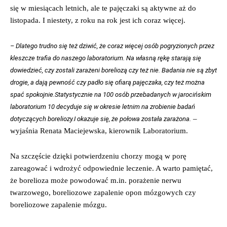
się w miesiącach letnich, ale te pajęczaki są aktywne aż do
listopada. I niestety, z roku na rok jest ich coraz więcej.
– Dlatego trudno się też dziwić, że coraz więcej osób pogryzionych przez
kleszcze trafia do naszego laboratorium. Na własną rękę starają się
dowiedzieć, czy zostali zarażeni boreliozą czy też nie. Badania nie są zbyt
drogie, a dają pewność czy padło się ofiarą pajęczaka, czy też można
spać spokojnie.Statystycznie na 100 osób przebadanych w jarocińskim
laboratorium 10 decyduje się w okresie letnim na zrobienie badań
–
dotyczących boreliozy.I okazuje się, że połowa została zarażona.
wyjaśnia Renata Maciejewska, kierownik Laboratorium.
Na szczęście dzięki potwierdzeniu chorzy mogą w porę
zareagować i wdrożyć odpowiednie leczenie. A warto pamiętać,
że borelioza może powodować m.in. porażenie nerwu
twarzowego, boreliozowe zapalenie opon mózgowych czy
boreliozowe zapalenie mózgu.