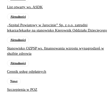
List otwarty ws. ASDK
Aktualności
„Szpital Powiatowy w Jarocinie” Sp. z o.o. zatrudni
lekarza/lekarkę na stanowisko Kierownik Oddziału Dziecięcego
Aktualności
Stanowisko OZPSP ws. finansowania wzrostu wynagrodzeń w
służbie zdrowia
Aktualności
Cennik usług odpłatnych
Nowe
Szczepienia w POZ
Poprzedni artykuł
Cukrzycy pod kontrolą
Następny artykuł