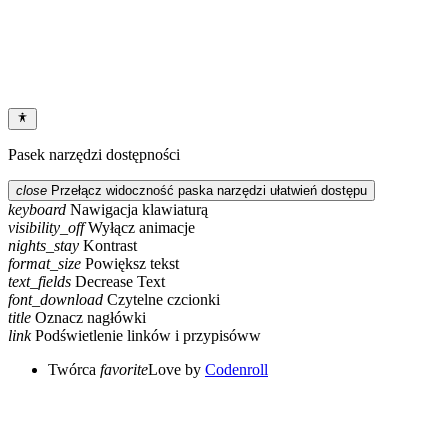
Godziny otwarcia Laboratorium w
dniu 23.02.2018
Pasek narzędzi dostępności
close
Przełącz widoczność paska narzędzi ułatwień dostępu
keyboard
Nawigacja klawiaturą
visibility_off
Wyłącz animacje
nights_stay
Kontrast
format_size
Powiększ tekst
text_fields
Decrease Text
font_download
Czytelne czcionki
title
Oznacz nagłówki
link
Podświetlenie linków i przypisóww
Twórca
favorite
Love
by
Codenroll