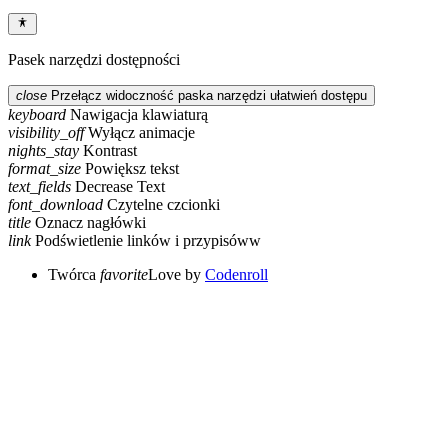
Pasek narzędzi dostępności
close
Przełącz widoczność paska narzędzi ułatwień dostępu
keyboard
Nawigacja klawiaturą
visibility_off
Wyłącz animacje
nights_stay
Kontrast
format_size
Powiększ tekst
text_fields
Decrease Text
font_download
Czytelne czcionki
title
Oznacz nagłówki
link
Podświetlenie linków i przypisóww
Twórca
favorite
Love
by
Codenroll