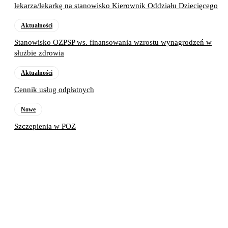
lekarza/lekarkę na stanowisko Kierownik Oddziału Dziecięcego
Aktualności
Stanowisko OZPSP ws. finansowania wzrostu wynagrodzeń w
służbie zdrowia
Aktualności
Cennik usług odpłatnych
Nowe
Szczepienia w POZ
Poprzedni artykuł
Wstrzymanie wykonywania badań
RTG
Następny artykuł
Ogłoszenie o pracę w Laboratorium
analitycznym