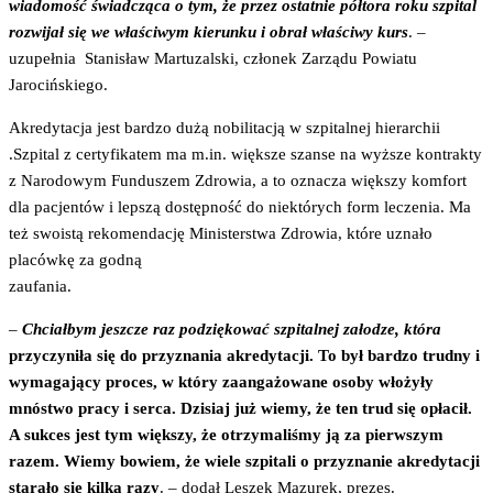
wiadomość świadcząca o tym, że przez ostatnie półtora roku szpital
rozwijał się we właściwym kierunku i obrał właściwy kurs
. –
uzupełnia Stanisław Martuzalski, członek Zarządu Powiatu
Jarocińskiego.
Akredytacja jest bardzo dużą nobilitacją w szpitalnej hierarchii
.Szpital z certyfikatem ma m.in. większe szanse na wyższe kontrakty
z Narodowym Funduszem Zdrowia, a to oznacza większy komfort
dla pacjentów i lepszą dostępność do niektórych form leczenia. Ma
też swoistą rekomendację Ministerstwa Zdrowia, które uznało
placówkę za godną
zaufania.
–
Chciałbym jeszcze raz podziękować szpitalnej załodze, która
przyczyniła się do przyznania akredytacji. To był bardzo trudny i
wymagający proces, w który zaangażowane osoby włożyły
mnóstwo pracy i serca. Dzisiaj już wiemy, że ten trud się opłacił.
A sukces jest tym większy, że otrzymaliśmy ją za pierwszym
razem. Wiemy bowiem, że wiele szpitali o przyznanie akredytacji
starało się kilka razy
. – dodał Leszek Mazurek, prezes.