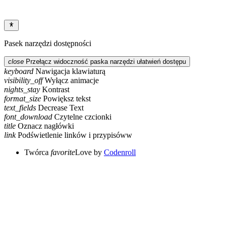
Pasek narzędzi dostępności
close
Przełącz widoczność paska narzędzi ułatwień dostępu
keyboard
Nawigacja klawiaturą
visibility_off
Wyłącz animacje
nights_stay
Kontrast
format_size
Powiększ tekst
text_fields
Decrease Text
font_download
Czytelne czcionki
title
Oznacz nagłówki
link
Podświetlenie linków i przypisóww
Twórca
favorite
Love
by
Codenroll