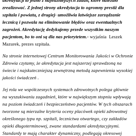
akredytacji to jedno z najważniejszych zadań, które należało
zrealizować. Z jednej strony akredytacja to ogromny prestiż dla
szpitala i powiatu, z drugiej- umożliwia łatwiejsze zarządzanie
lecznicą i pozwala na eliminowanie
błędów oraz ewentualnych
zagrożeń. Akredytację dedykujemy przede wszystkim naszym
pacjentom, bo to oni są dla nas priorytetem.-
wyjaśnia Leszek
Mazurek, prezes szpitala.
Na stronie internetowej Centrum Monitorowania Jakości w Ochronie
Zdrowia czytamy, że akredytacja jest najszerzej sprawdzoną na
świecie i najskuteczniejszą zewnętrzną metodą zapewnienia wysokiej
jakości
świadczeń .
Jej rola we współczesnych systemach zdrowotnych polega głównie
na wyszukiwaniu zagadnień, które w największym stopniu wpływają
na poziom świadczeń i bezpieczeństwo pacjentów. W tych obszarach
tworzone są mierzalne kryteria oceny placówek opieki zdrowotnej
określonego typu np. szpitali, lecznictwa otwartego, czy zakładów
opieki długoterminowej, zwane standardami akredytacyjnymi.
Standardy te mają charakter dynamiczny, podlegają okresowej