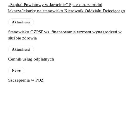
„Szpital Powiatowy w Jarocinie” Sp. z o.o. zatrudni
lekarza/lekarkę na stanowisko Kierownik Oddziału Dziecięcego
Aktualności
Stanowisko OZPSP ws. finansowania wzrostu wynagrodzeń w
służbie zdrowia
Aktualności
Cennik usług odpłatnych
Nowe
Szczepienia w POZ
Poprzedni artykuł
Ciąg dalszy szkoleń
Następny artykuł
Dostawy wyrobów medycznych dla
pracowni endoskopii przewodu
pokarmowego