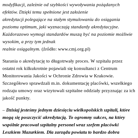
modyfikacji, zależnie od szybkości wywoływania pożądanych
efektów. Dzięki temu spełnione jest założenie
akredytacji polegające na stałym stymulowaniu do osiągania
poziomu optimum, jaki wyznaczają standardy akredytacyjne.
Każdorazowo wymogi standardów muszą być na poziomie możliwie
wysokim, a przy tym jednak
realnie osiągalnym.
(źródło: www.cmj.org.pl)
Starania o akredytację to długotrwały proces. W szpitalu przez
ostatni rok kilkukrotnie pojawiali się konsultanci z Centrum
Monitorowania Jakości w Ochronie Zdrowia w Krakowie.
Szczegółowo sprawdzali m.in. dokumentację placówki, wszelkiego
rodzaju umowy oraz wizytowali szpitalne oddziały przyznając za ich
jakość punkty.
–
D
zisiaj jesteśmy jednym dziesięciu wielkopolskich szpitali, które
mogą się poszczycić akredytacją. To ogromny sukces, na który
wspólnie pracował szpitalny personel wraz szefem placówki
Leszkiem Mazurkiem. Dla zarządu
powiatu to bardzo dobra