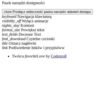
Pasek narzędzi dostępności
close
Przełącz widoczność paska narzędzi ułatwień dostępu
keyboard
Nawigacja klawiaturą
visibility_off
Wyłącz animacje
nights_stay
Kontrast
format_size
Powiększ tekst
text_fields
Decrease Text
font_download
Czytelne czcionki
title
Oznacz nagłówki
link
Podświetlenie linków i przypisóww
Twórca
favorite
Love
by
Codenroll