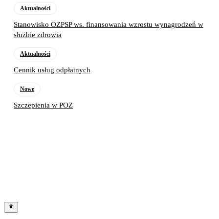
Aktualności
Stanowisko OZPSP ws. finansowania wzrostu wynagrodzeń w
służbie zdrowia
Aktualności
Cennik usług odpłatnych
Nowe
Szczepienia w POZ
Poprzedni artykuł
Życzenia z okazji Dnia Polskiej
Położnej
Następny artykuł
Laboratorium nieczynne – 4.06.2021