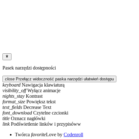
Pasek narzędzi dostępności
close
Przełącz widoczność paska narzędzi ułatwień dostępu
keyboard
Nawigacja klawiaturą
visibility_off
Wyłącz animacje
nights_stay
Kontrast
format_size
Powiększ tekst
text_fields
Decrease Text
font_download
Czytelne czcionki
title
Oznacz nagłówki
link
Podświetlenie linków i przypisóww
Twórca
favorite
Love
by
Codenroll